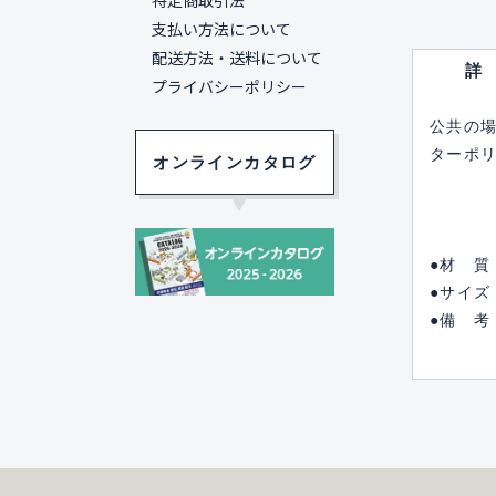
特定商取引法
支払い方法について
配送方法・送料について
プライバシーポリシー
公共の
ターポ
オンラインカタログ
●材 質
●サイズ
●備 考
※固定