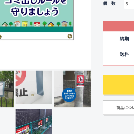
個数
納期
送料
商品につ