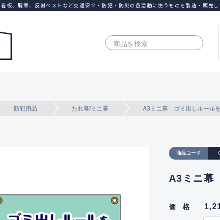
、看板、腕章、反射ベストなど交通安全・防犯・防災の各活動に使うものを製造・販売し
防犯用品
たれ幕/ミニ幕
A3ミニ幕 ゴミ出しルール
商品コード
A3ミニ幕
1,
価格