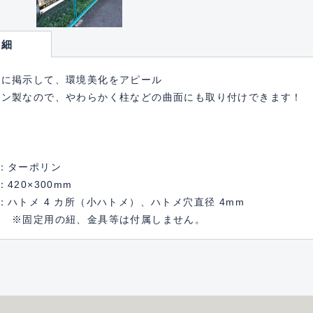
詳細
場に掲示して、環境美化をアピール
リン製なので、やわらかく柱などの曲面にも取り付けできます！
：ターポリン
：420×300mm
：ハトメ 4 カ所（小ハトメ）、ハトメ穴直径 4mm
用の紐、金具等は付属しません。