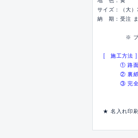
地 色：黄
サイズ：（大）3
納 期：受注 ま
※ プライマ
〚 施工方法 
① 路面（コ
② 裏紙をは
③ 完全に貼
★ 名入れ印刷は