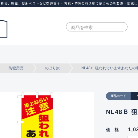
、看板、腕章、反射ベストなど交通安全・防犯・防災の各活動に使うものを製造・販売し
防犯用品
のぼり旗
NL48Ｂ 狙われていますあなたの
商品コード
NL48Ｂ
1,
価格