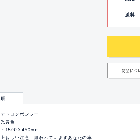
送料
商品につ
詳細
：テトロンポンジー
蛍光黄色
：1500Ｘ450mm
車上ねらい注意 狙われていますあなたの車