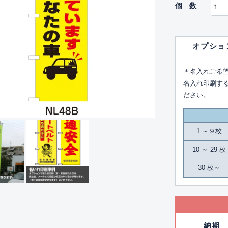
個数
オプショ
＊名入れご希
名入れ印刷す
ださい。
1 ～９枚
10 ～ 29 枚
30 枚～
納期